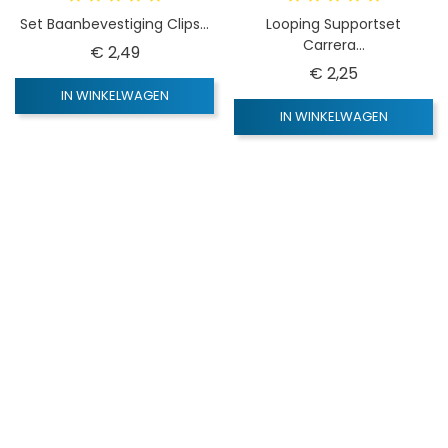
Set Baanbevestiging Clips...
Looping Supportset
Carrera...
Prijs
€ 2,49
Prijs
€ 2,25
IN WINKELWAGEN
IN WINKELWAGEN
SNEL BEKIJKEN
SNEL BEKIJKEN
Carrera Go
Carrera Go
Vangrail Supportset Breed...
Vangrails Met Brede