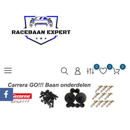
0
0
0