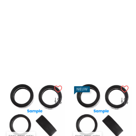
SNEL BEKIJKEN
SNEL BEKIJKEN
Carrera Digital 124
Carrera Digital 124
85446 - Carrera
85333 - Carrera Vooras...
Bandenset...
Prijs
€ 4,99
Prijs
€ 5,99
IN WINKELWAGEN
IN WINKELWAGEN
NIEUW