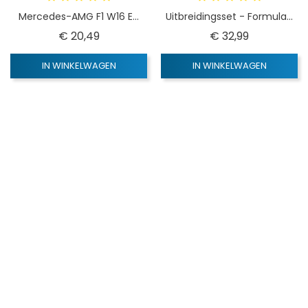
Mercedes-AMG F1 W16 E...
Uitbreidingsset - Formula...
Prijs
Prijs
€ 20,49
€ 32,99
IN WINKELWAGEN
IN WINKELWAGEN
SNEL BEKIJKEN
SNEL BEKIJKEN
Carrera Go
Carrera Go
Ferrari SF-25 "L. Hamilton,...
Oracle Red Bull Racing RB21...
Prijs
Prijs
€ 20,49
€ 20,49