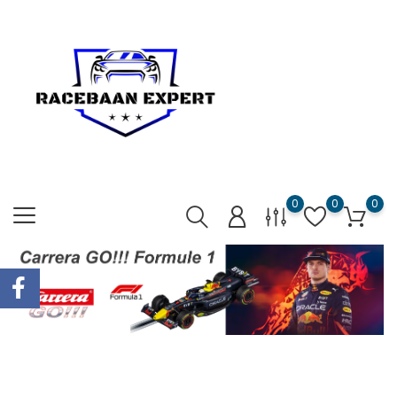
0
0
0