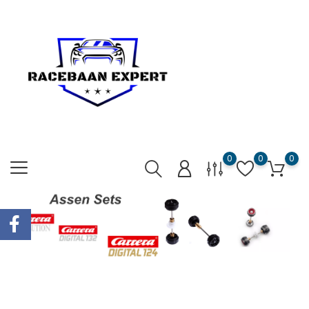
0
0
0