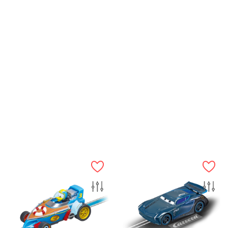
SNEL BEKIJKEN
SNEL BEKIJKEN
Carrera First
Carrera First
Bluey - Carrera First - 65034
Disney Pixar Mickey Mouse
-...
Prijs
€ 10,99
Prijs
€ 10,99
IN WINKELWAGEN
IN WINKELWAGEN