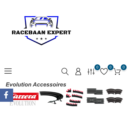
0
0
0