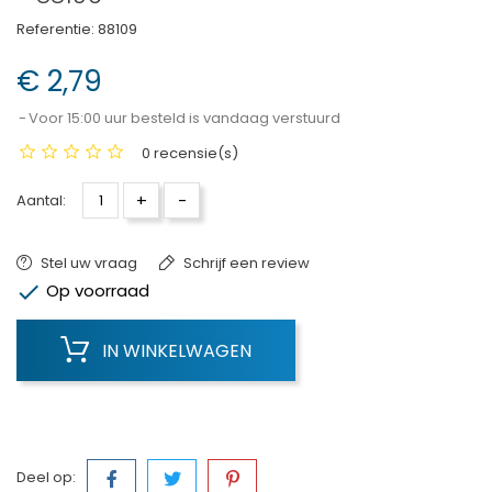
Referentie:
88109
€ 2,79
Voor 15:00 uur besteld is vandaag verstuurd
0 recensie(s)
+
-
Aantal:
Stel uw vraag
Schrijf een review

Op voorraad
IN WINKELWAGEN
Deel op: