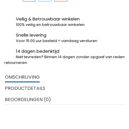
Veilig & Betrouwbaar winkelen
100% veilig en betrouwbaar winkelen
Snelle levering
Voor 15:00 uur besteld = vandaag versturen
14 dagen bedenktijd
Niet tevreden? Binnen 14 dagen zonder opgaaf van reden
retourneren.
OMSCHRIJVING
PRODUCTDETAILS
BEOORDELINGEN (0)
Baanstutten Hoge Baan voor Carrera Go, Plus en/of
Digital 143 racebanen. Je gebruikt deze set om de
baandelen in de hoogte in te zetten. Bijvoorbeeld
wanneer je een deel van het circuit over een ander deel