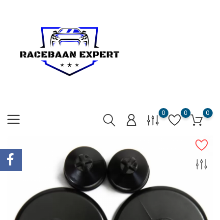
0
0
0