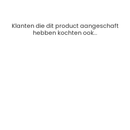
wilt laten lopen. De Baanstutten zorgen dan voor de
stabiliteit van de baandelen.
Klanten die dit product aangeschaft
hebben kochten ook...
SNEL BEKIJKEN
Carrera Go
Vangrails (10) Carrera Go...
Prijs
€ 9,99