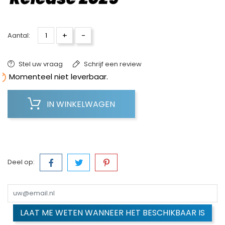
+
-
Aantal:
Stel uw vraag
Schrijf een review

Momenteel niet leverbaar.
IN WINKELWAGEN
Deel op:
LAAT ME WETEN WANNEER HET BESCHIKBAAR IS