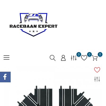
0
0
0