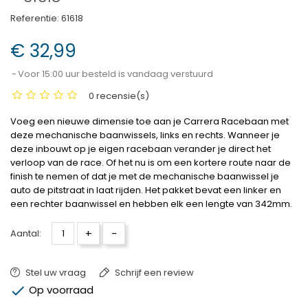
Referentie:
61618
€ 32,99
Voor 15:00 uur besteld is vandaag verstuurd
0 recensie(s)
Voeg een nieuwe dimensie toe aan je Carrera Racebaan met
deze mechanische baanwissels, links en rechts. Wanneer je
deze inbouwt op je eigen racebaan verander je direct het
verloop van de race. Of het nu is om een kortere route naar de
finish te nemen of dat je met de mechanische baanwissel je
auto de pitstraat in laat rijden. Het pakket bevat een linker en
een rechter baanwissel en hebben elk een lengte van 342mm.
+
-
Aantal:
Stel uw vraag
Schrijf een review

Op voorraad