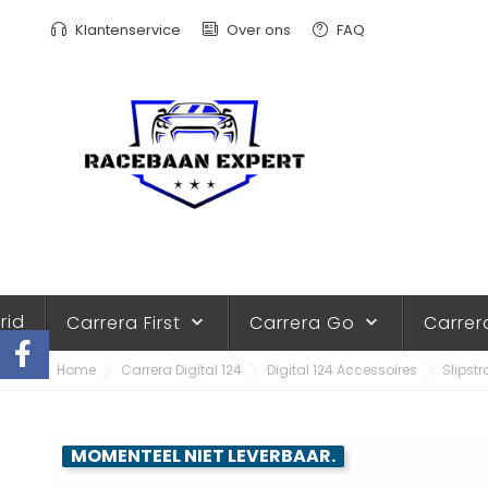
Klantenservice
Over ons
FAQ
rid
Carrera First
Carrera Go
Carrer
keyboard_arrow_down
keyboard_arrow_down
Home
Carrera Digital 124
Digital 124 Accessoires
Slipst
MOMENTEEL NIET LEVERBAAR.