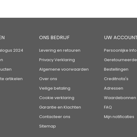
EN
ONS BEDRIJF
UW ACCOUN
alogus 2024
Levering en retouren
Persoonlijke Info
en
Privacy Verklaring
Geretourneerde
ucten
Algemene voorwaarden
Bestellingen
te artikelen
Over ons
Creditnota's
Veilige betaling
Adressen
Cookie verklaring
Waardebonnen
Garantie en Klachten
FAQ
Contacteer ons
Mijn notificaties
Sitemap