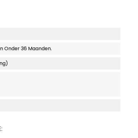
en Onder 36 Maanden.
ing)
: