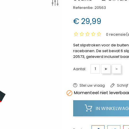
Referentie:
20563
€ 29,99
0 recensie(
Set slipstroken voor de buiten
racebanen. De set bevat 6 sli
20573, geleverd inclusief baa
+
-
Aantal:
Stel uw vraag
Schrij

Momenteel niet leverbaar
IN WINKELWA