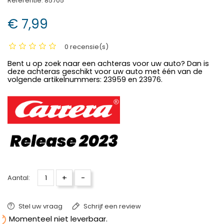
Referentie:
85705
€ 7,99
0 recensie(s)
Bent u op zoek naar een achteras voor uw auto? Dan is
deze achteras geschikt voor uw auto met één van de
volgende artikelnummers: 23959 en 23976.
+
-
Aantal:
Stel uw vraag
Schrijf een review

Momenteel niet leverbaar.