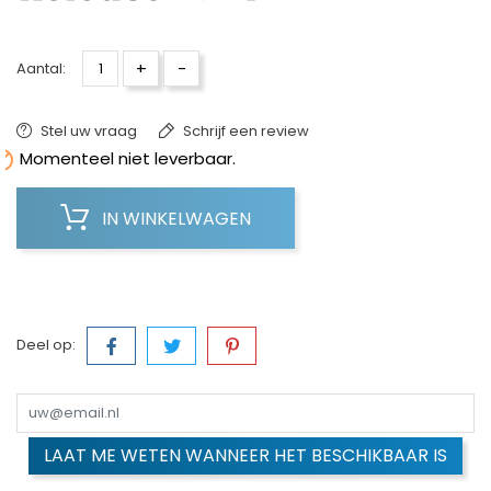
+
-
Aantal:
Stel uw vraag
Schrijf een review

Momenteel niet leverbaar.
IN WINKELWAGEN
Deel op:
LAAT ME WETEN WANNEER HET BESCHIKBAAR IS