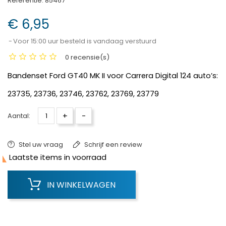
Referentie:
85467
€ 6,95
Voor 15:00 uur besteld is vandaag verstuurd
0 recensie(s)
Bandenset Ford GT40 MK II voor Carrera Digital 124 auto’s:
23735, 23736, 23746, 23762, 23769, 23779
+
-
Aantal:
Stel uw vraag
Schrijf een review

Laatste items in voorraad
IN WINKELWAGEN