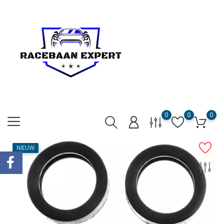
0
0
0
NIEUW