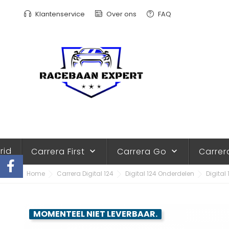
Klantenservice
Over ons
FAQ
rid
Carrera First
Carrera Go
Carrer
keyboard_arrow_down
keyboard_arrow_down
Home
Carrera Digital 124
Digital 124 Onderdelen
Digital
MOMENTEEL NIET LEVERBAAR.