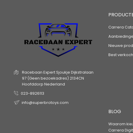
PRODUCT
Carrera Cat
Aanbieding
Nieuwe prod
Best verkoch
Racebaan Expert
Sjoukje Dijkstralaan
97
(Geen bezoekadres)
2134CN
Hoofddorp
Nederland
023-8926113
info@superbrotoys.com
BLOG
Waarom kiez
Carrera Digi