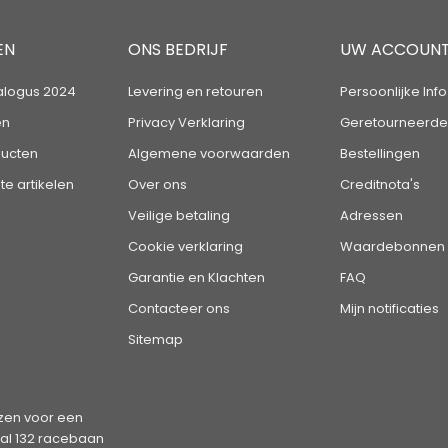
EN
ONS BEDRIJF
UW ACCOUN
alogus 2024
Levering en retouren
Persoonlijke Info
en
Privacy Verklaring
Geretourneerde
ucten
Algemene voorwaarden
Bestellingen
te artikelen
Over ons
Creditnota's
Veilige betaling
Adressen
Cookie verklaring
Waardebonnen
Garantie en Klachten
FAQ
Contacteer ons
Mijn notificaties
Sitemap
en voor een
tal 132 racebaan