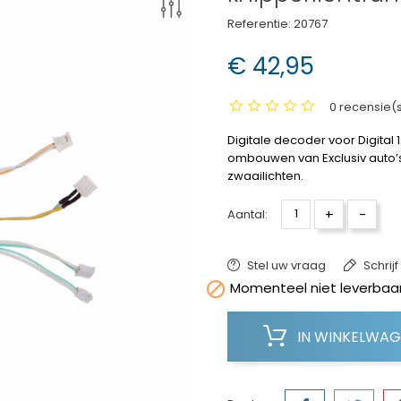
Referentie:
20767
€ 42,95
0 recensie(
Digitale decoder voor Digital 
ombouwen van Exclusiv auto’s 
zwaailichten.
+
-
Aantal:
Stel uw vraag
Schrij

Momenteel niet leverbaar
IN WINKELWA