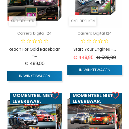
SNEL BEKIJKEN
SNEL BEKIJKEN
Carrera Digital 124
Carrera Digital 124
Reach For Gold Racebaan
Start Your Engines -...
-...
Normale prijs
Prijs
€ 449,95
€ 529,00
Prijs
€ 499,00
IN WINKELWAGEN
IN WINKELWAGEN
MOMENTEEL NIET
MOMENTEEL NIET
LEVERBAAR.
LEVERBAAR.