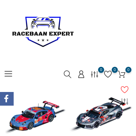
0
0
0