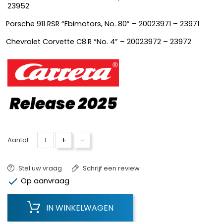
23952
Porsche 911 RSR “Ebimotors, No. 80” – 20023971 – 23971
Chevrolet Corvette C8.R “No. 4” – 20023972 – 23972
+
-
Aantal:
Stel uw vraag
Schrijf een review

Op aanvraag
IN WINKELWAGEN