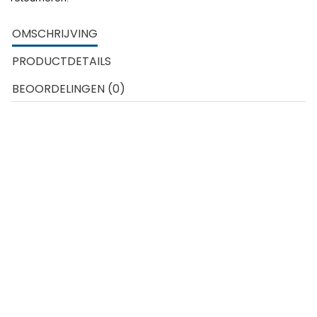
OMSCHRIJVING
PRODUCTDETAILS
BEOORDELINGEN (0)
Carrera Go racebanen zijn gemaakt voor kinderen vanaf 
6 jaar die gek zijn op racen. De Carrera Go banen biedt 
kinderen de kans om te racen met hun helden, of dit nu 
bekende 
tekenfilmfiguren
 zijn of de echte racehelden van 
de tv.
Een Carrera Go set is eenvoudig uit te breiden met 
nieuwe auto’s of nieuwe baandelen die los verkrijgbaar 
zijn. Naast het voorbeeld van de opbouw van het circuit 
kan ieder kind natuurlijk ook zijn eigen ontwerp bouwen.
Inhoud
 van de 
doos
:
1x 
BMW M4 GT3 DTM “
Sheldon
 van der Linde
, No.31”
(642
24
)