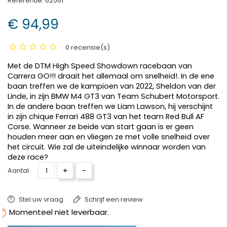
Referentie:
62561
€ 94,99
0 recensie(s)
Met de DTM High Speed Showdown 
racebaan
 van 
Carrera GO!!! 
draait het allemaal om 
snelheid!.
 In de ene 
baan treffen we 
de kampioen van 2022, 
Sheldon
 van der 
Linde, in zijn BMW
 M4 GT3 van Team Schubert Motorsport. 
In de andere baan treffen we 
Liam 
Lawson
, hij verschijnt 
in zijn chique Ferrari 488 GT3 
van het team Red Bull AF 
Corse. Wanneer ze beide van start gaan is er geen 
houden meer aan en vliegen ze met volle snelheid over 
het circuit. Wie zal de uiteindelijke winnaar worden van 
deze race
?
+
-
Aantal:
Stel uw vraag
Schrijf een review

Momenteel niet leverbaar.