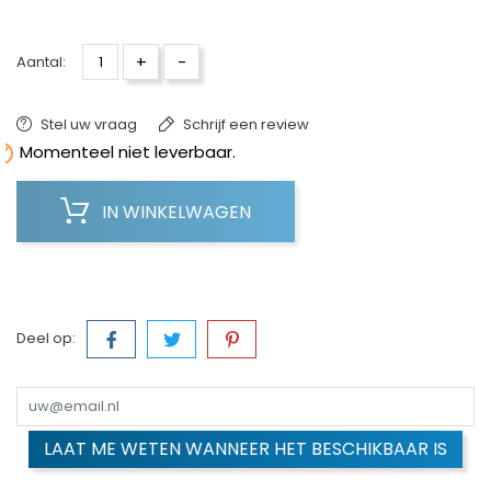
+
-
Aantal:
Stel uw vraag
Schrijf een review

Momenteel niet leverbaar.
IN WINKELWAGEN
Deel op:
LAAT ME WETEN WANNEER HET BESCHIKBAAR IS