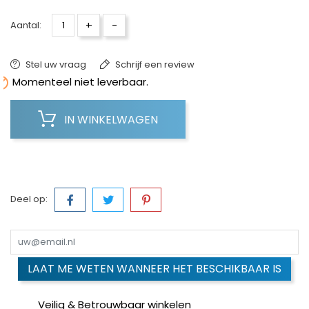
+
-
Aantal:
Stel uw vraag
Schrijf een review

Momenteel niet leverbaar.
IN WINKELWAGEN
Deel op:
LAAT ME WETEN WANNEER HET BESCHIKBAAR IS
Veilig & Betrouwbaar winkelen