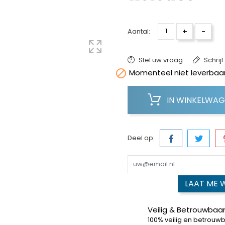
+
-
Aantal:
Stel uw vraag
Schrij

Momenteel niet leverbaar
IN WINKELWA
Deel op:
LAAT ME 
Veilig & Betrouwbaar
100% veilig en betrouw