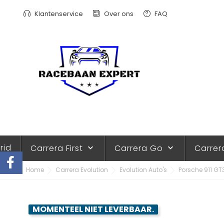
Klantenservice
Over ons
FAQ
rid
Carrera First
Carrera Go
Carrer
keyboard_arrow_down
keyboard_arrow_down
Home
Carrera Evolution
Evolution Auto's
Porsche 911 GT3
MOMENTEEL NIET LEVERBAAR.