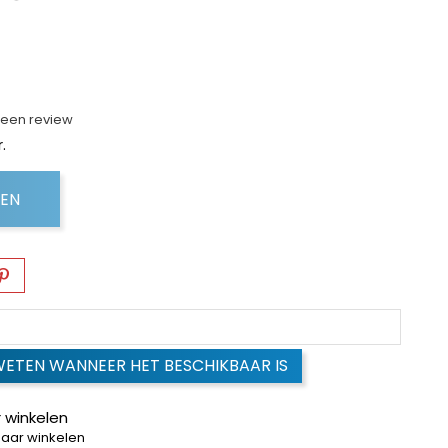
f een review
.
GEN
WETEN WANNEER HET BESCHIKBAAR IS
 winkelen
baar winkelen