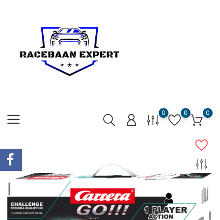
0
0
0