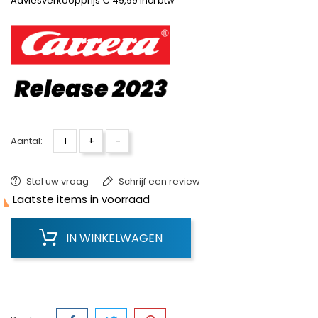
Adviesverkoopprijs € 49,99 incl btw
+
-
Aantal:
Stel uw vraag
Schrijf een review

Laatste items in voorraad
IN WINKELWAGEN