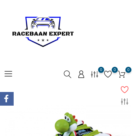
0
0
0