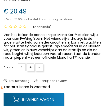
Referentie:
64183
€ 20,49
Voor 15:00 uur besteld is vandaag verstuurd
0 recensie(s)
Van het bekende console-spel Mario Kart™ stellen wij u
voor aan P-Wing Yoshi. Het vriendelijke draakje is de
groen-witte held van ieder circuit en hij kan niet wachten
tot het startsignaal is gelost. Zijn speedster in de kleuren
wit, groen en blauw verschijnt aan de startlijn en als de
race begint wil hij iedereen voorbij racen. Laat de banden
maar piepen! Met een officiële Mario Kart™ licentie.
+
-
Aantal:
Stel uw vraag
Schrijf een review

Laatste items in voorraad
IN WINKELWAGEN