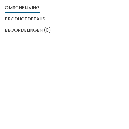
OMSCHRIJVING
PRODUCTDETAILS
BEOORDELINGEN (0)
Carrera Go racebanen zijn gemaakt voor kinderen vanaf 6 jaar
die gek zijn op racen. De Carrera Go banen biedt kinderen de
kans om te racen met hun helden, of dit nu bekende
tekenfilmfiguren zijn of de echte racehelden van de tv.
Een Carrera Go set is eenvoudig uit te breiden met nieuwe
auto’s of nieuwe baandelen die los verkrijgbaar zijn. Naast het
voorbeeld van de opbouw van het circuit kan ieder kind
natuurlijk ook zijn eigen ontwerp bouwen.