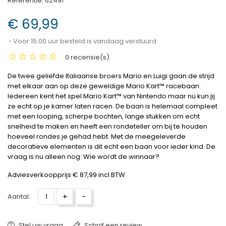
Referentie:
62491
€ 69,99
Voor 15:00 uur besteld is vandaag verstuurd
0 recensie(s)
De twee geliefde Italiaanse broers Mario en Luigi gaan de strijd
met elkaar aan op deze geweldige Mario Kart™ racebaan.
Iedereen kent het spel Mario Kart™ van Nintendo maar nu kun jij
ze echt op je kamer laten racen. De baan is helemaal compleet
met een looping, scherpe bochten, lange stukken om echt
snelheid te maken en heeft een rondeteller om bij te houden
hoeveel rondes je gehad hebt. Met de meegeleverde
decoratieve elementen is dit echt een baan voor ieder kind. De
vraag is nu alleen nog: Wie wordt de winnaar?
Adviesverkoopprijs € 87,99 incl BTW
+
-
Aantal:
Stel uw vraag
Schrijf een review