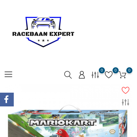
0
0
0