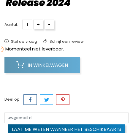
+
-
Aantal:
Stel uw vraag
Schrijf een review

Momenteel niet leverbaar.
IN WINKELWAGEN
Deel op:
LAAT ME WETEN WANNEER HET BESCHIKBAAR IS