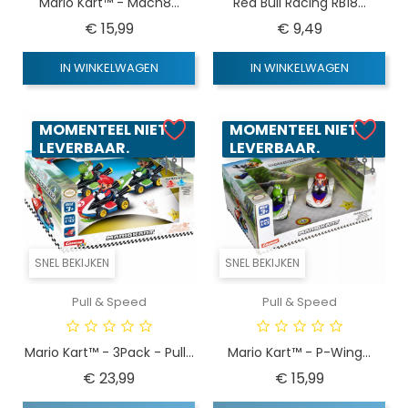
Mario Kart™ - Mach8...
Red Bull Racing RB18...
Prijs
Prijs
€ 15,99
€ 9,49
IN WINKELWAGEN
IN WINKELWAGEN
MOMENTEEL NIET
MOMENTEEL NIET
LEVERBAAR.
LEVERBAAR.
SNEL BEKIJKEN
SNEL BEKIJKEN
Pull & Speed
Pull & Speed
Mario Kart™ - 3Pack - Pull...
Mario Kart™ - P-Wing...
Prijs
Prijs
€ 23,99
€ 15,99