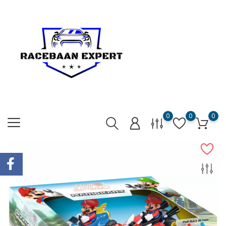
0
0
0