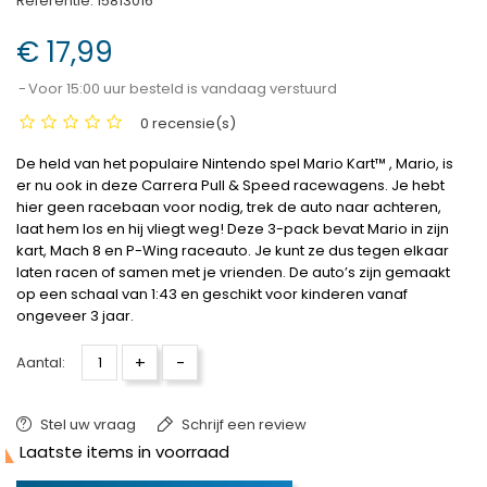
Referentie:
15813016
€ 17,99
Voor 15:00 uur besteld is vandaag verstuurd
0 recensie(s)
De held van het populaire Nintendo spel Mario Kart™ , Mario, is
er nu ook in deze Carrera Pull & Speed racewagens. Je hebt
hier geen racebaan voor nodig, trek de auto naar achteren,
laat hem los en hij vliegt weg! Deze 3-pack bevat Mario in zijn
kart, Mach 8 en P-Wing raceauto. Je kunt ze dus tegen elkaar
laten racen of samen met je vrienden. De auto’s zijn gemaakt
op een schaal van 1:43 en geschikt voor kinderen vanaf
ongeveer 3 jaar.
+
-
Aantal:
Stel uw vraag
Schrijf een review

Laatste items in voorraad