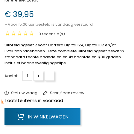
Referentie:
26955
€ 39,95
Voor 15:00 uur besteld is vandaag verstuurd
0 recensie(s)
Uitbreidingsset 2 voor Carrera Digital 124, Digital 132 en/of
Evolution racebanen. Deze complete uitbreidingsset bevat 2x
standaard rechte baandelen en 4x bochtdelen 1/30 graden.
Inclusief baanbevestigingsclips.
+
-
Aantal:
Stel uw vraag
Schrijf een review

Laatste items in voorraad
IN WINKELWAGEN