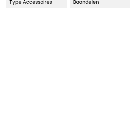
Type Accessoires
Baandelen
MOMENTEEL NIET
LEVERBAAR.
SNEL BEKIJKEN
SNEL BEKIJKEN
Carrera Digital 124
Carrera Digital 124
Steile Bocht 2/30 (6
1/3 Rechte Baandelen...