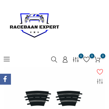
0
0
0