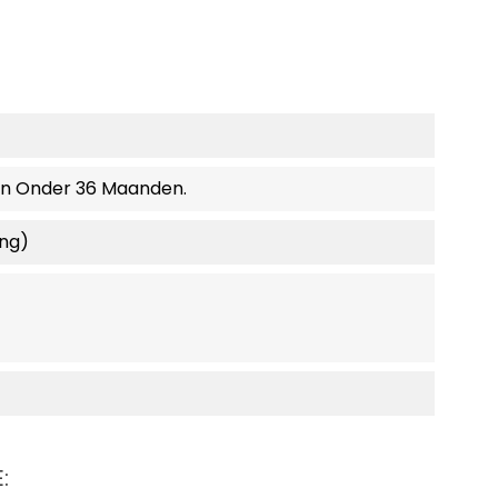
en Onder 36 Maanden.
ing)
: