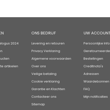
EN
ONS BEDRIJF
UW ACCOUN
alogus 2024
Levering en retouren
Persoonlijke Info
en
Privacy Verklaring
Geretourneerde
ucten
Algemene voorwaarden
Bestellingen
te artikelen
Over ons
Creditnota's
Veilige betaling
Adressen
Cookie verklaring
Waardebonnen
Garantie en Klachten
FAQ
Contacteer ons
Mijn notificaties
Sitemap