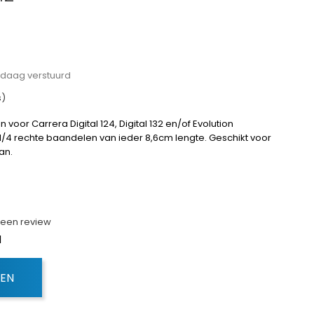
andaag verstuurd
s)
 voor Carrera Digital 124, Digital 132 en/of Evolution
1/4 rechte baandelen van ieder 8,6cm lengte.
Geschikt voor
an.
f een review
d
GEN