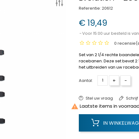
Referentie:
20612
€ 19,49
Voor 15:00 uur besteld is v
0 recensie(
Set van 2 1/4 rechte baandelen
racebanen. Deze set bevat 2 
het uitbreiden van uw raceba
+
-
Aantal:
Stel uw vraag
Schrij

Laatste items in voorraa
IN WINKELWA