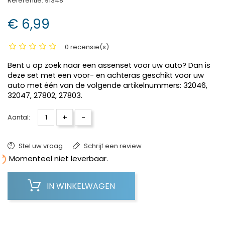
Referentie:
91348
€ 6,99
0 recensie(s)
Bent u op zoek naar een assenset voor uw auto? Dan is
deze set met een voor- en achteras geschikt voor uw
auto met één van de volgende artikelnummers: 32046,
32047, 27802, 27803.
+
-
Aantal:
Stel uw vraag
Schrijf een review

Momenteel niet leverbaar.
IN WINKELWAGEN