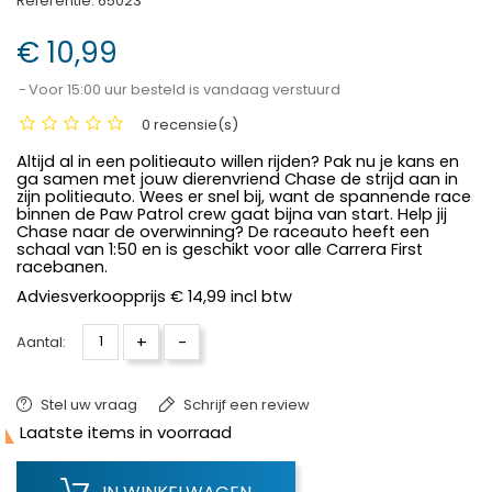
Referentie:
65023
€ 10,99
Voor 15:00 uur besteld is vandaag verstuurd
0 recensie(s)
Altijd al in een politieauto willen rijden? Pak nu je kans en
ga samen met jouw dierenvriend Chase de strijd aan in
zijn politieauto. Wees er snel bij, want de spannende race
binnen de Paw Patrol crew gaat bijna van start. Help jij
Chase naar de overwinning? De raceauto heeft een
schaal van 1:50 en is geschikt voor alle Carrera First
racebanen.
Adviesverkoopprijs € 14,99 incl btw
+
-
Aantal:
Stel uw vraag
Schrijf een review

Laatste items in voorraad