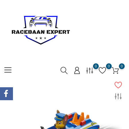
0
0
0