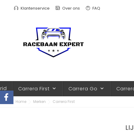
Klantenservice
Over ons
FAQ
rid
Carrera First
Carrera Go
Carrer
keyboard_arrow_down
keyboard_arrow_down
Home
Merken
Carrera First
LI