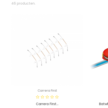
46 producten.
Carrera First
Carrera First...
Batwh