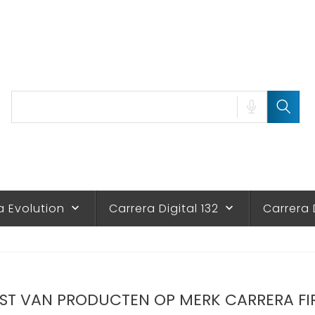
a Evolution
Carrera Digital 132
Carrera 
keyboard_arrow_down
keyboard_arrow_down
JST VAN PRODUCTEN OP MERK CARRERA FI