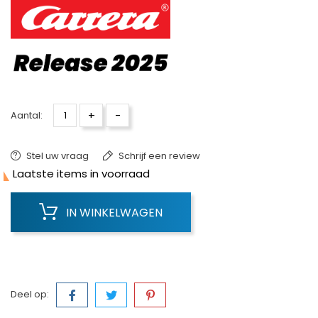
+
-
Aantal:
Stel uw vraag
Schrijf een review

Laatste items in voorraad
IN WINKELWAGEN
Deel op: