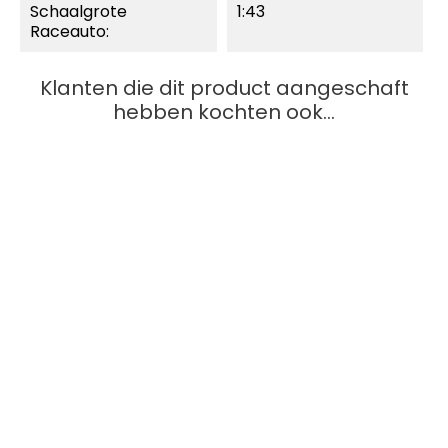
Schaalgrote
1:43
Raceauto:
Klanten die dit product aangeschaft
hebben kochten ook...
MOMENTEEL NIET
LEVERBAAR.
SNEL BEKIJKEN
Carrera Go
McLaren MCL39 "L. Norris,...
Prijs
€ 20,49