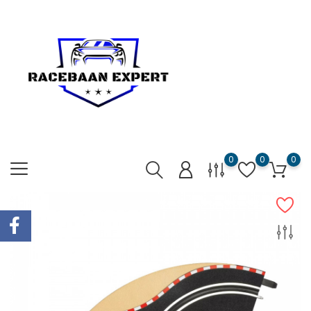
0
0
0