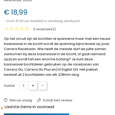
Referentie:
61655
€ 18,99
Voor 15:00 uur besteld is vandaag verstuurd
0 recensie(s)
Op het circuit zijn de bochten al spannend maar met een heuse
baanwissel in de bocht wordt de spanning bijna teveel op jouw
Carrera Racebaan. Wie heeft de meeste durf als jullie samen
aankomen bij deze baanwissel in de bocht, of gaat niemand
opzij en wordt het een enorme botsing? Je kunt deze
baanwissel bochtdelen gebruiken op de racebanen van
Carrera Go, Carrera Go Plus en/of Digital 143. Het pakket
bestaat uit 2 bochtdelen van elk 228mm lang.
+
-
Aantal:
Stel uw vraag
Schrijf een review

Laatste items in voorraad