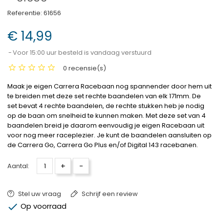
Referentie:
61656
€ 14,99
Voor 15:00 uur besteld is vandaag verstuurd
0 recensie(s)
Maak je eigen Carrera Racebaan nog spannender door hem uit
te breiden met deze set rechte baandelen van elk 171mm. De
set bevat 4 rechte baandelen, de rechte stukken heb je nodig
op de baan om snelheid te kunnen maken. Met deze set van 4
baandelen breid je daarom eenvoudig je eigen Racebaan uit
voor nog meer raceplezier. Je kunt de baandelen aansluiten op
de Carrera Go, Carrera Go Plus en/of Digital 143 racebanen.
+
-
Aantal:
Stel uw vraag
Schrijf een review

Op voorraad