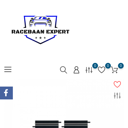
0
0
0