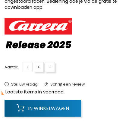
ongestoord racen. Bediening doe je via de gratis te
downloaden app.
+
-
Aantal:
Stel uw vraag
Schrijf een review

Laatste items in voorraad
IN WINKELWAGEN