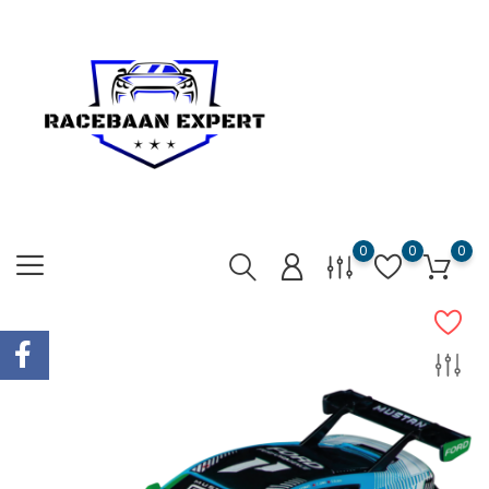
0
0
0