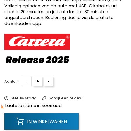
als op een echt circuit met een topsnelheid van 1,8 m/s.
Volledig opladen van de auto met USB-C kabel duurt
slechts 20 minuten en je kunt dan tot 30 minuten
ongestoord racen. Bediening doe je via de gratis te
downloaden app.
+
-
Aantal:
Stel uw vraag
Schrijf een review

Laatste items in voorraad
IN WINKELWAGEN