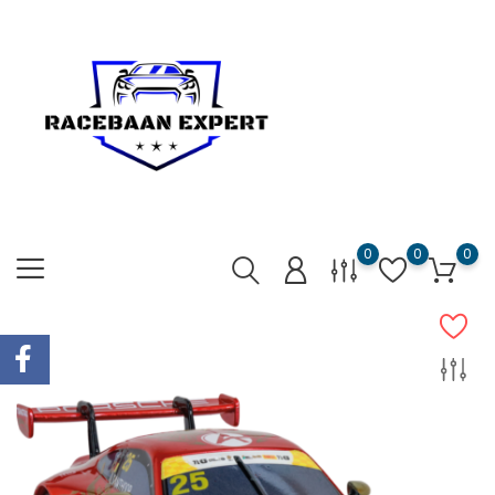
0
0
0