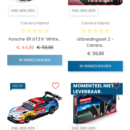
SNEL BEKIJKEN
SNEL BEKIJKEN
Carrera Hybrid
Carrera Hybrid
Porsche 911 GT3 R “White...
Uitbreidingsset 2 -
Carrera...
Normale prijs
Prijs
€ 44,99
€ 59,99
Prijs
€ 59,99
IN WINKELWAGEN
IN WINKELWAGEN
MOMENTEEL NIET
NIEUW
LEVERBAAR.
SNEL BEKIJKEN
SNEL BEKIJKEN