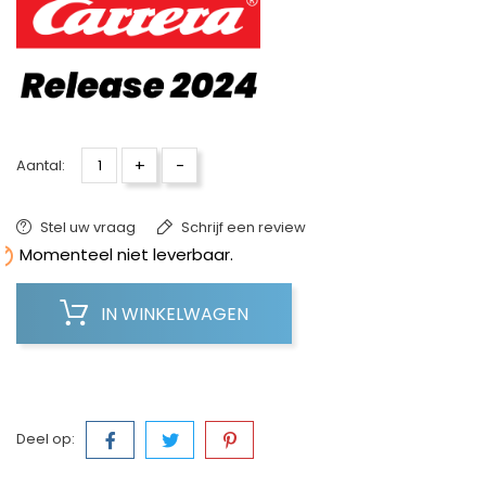
+
-
Aantal:
Stel uw vraag
Schrijf een review

Momenteel niet leverbaar.
IN WINKELWAGEN
Deel op: