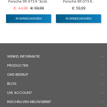
Porsche 911 GT3 R “Acid...
Porsche 911 GT3 R...
Normale prijs
Prijs
Prijs
€ 44,99
€ 59,99
€ 59,99
IN WINKELWAGEN
IN WINKELWAGEN
WINKEL INFORMATIE
PRODUCTEN
ONS BEDRIJF
BLOG
UW ACCOUNT
INSCHRIJVEN NIEUWSBRIEF