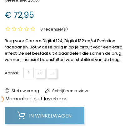
Referentie:
20587
€ 72,95
0 recensie(s)
Brug voor Carrera Digital 124, Digital 132 en/of Evolution
racebanen. Bouw deze brug in op je circuit voor een extra
effect. De set bestaat uit 4 baandelen die samen de brug
vormen, inclusief baanstutten voor stabiliteit van de brug.
+
-
Aantal:
Stel uw vraag
Schrijf een review

Momenteel niet leverbaar.
IN WINKELWAGEN