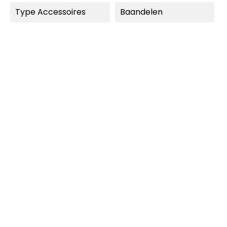
Type Accessoires
Baandelen
MOMENTEEL NIET
LEVERBAAR.
SNEL BEKIJKEN
SNEL BEKIJKEN
Carrera Digital 132
Carrera Digital 132