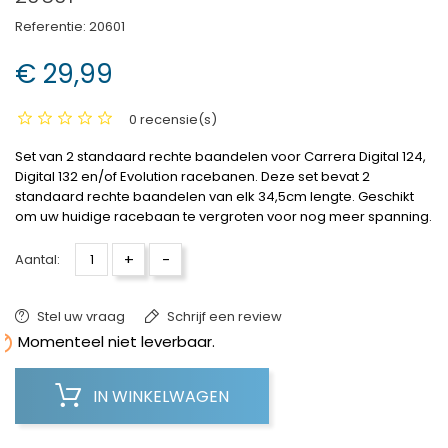
Referentie:
20601
€ 29,99
0 recensie(s)
Set van 2 standaard rechte baandelen voor Carrera Digital 124,
Digital 132 en/of Evolution racebanen. Deze set bevat 2
standaard rechte baandelen van elk 34,5cm lengte. Geschikt
om uw huidige racebaan te vergroten voor nog meer spanning.
+
-
Aantal:
Stel uw vraag
Schrijf een review

Momenteel niet leverbaar.
IN WINKELWAGEN