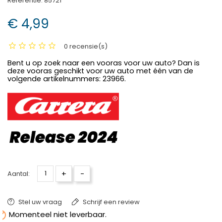
Referentie:
85721
€ 4,99
0 recensie(s)
Bent u op zoek naar een vooras voor uw auto? Dan is
deze vooras geschikt voor uw auto met één van de
volgende artikelnummers: 23966.
+
-
Aantal:
Stel uw vraag
Schrijf een review

Momenteel niet leverbaar.