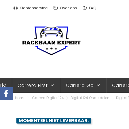
Klantenservice
Over ons
FAQ
rid
Carrera First
Carrera Go
Carrer
keyboard_arrow_down
keyboard_arrow_down
Home
Carrera Digital 124
Digital 124 Onderdelen
Digital
MOMENTEEL NIET LEVERBAAR.