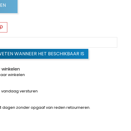
GEN
WETEN WANNEER HET BESCHIKBAAR IS
 winkelen
baar winkelen
 = vandaag versturen
14 dagen zonder opgaaf van reden retourneren.