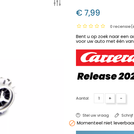
€ 7,99
0 recensie(
Bent u op zoek naar een a
voor uw auto met één van
+
-
Aantal:
Stel uw vraag
Schrij

Momenteel niet leverbaar