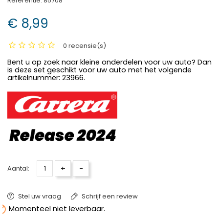
Referentie:
85708
€ 8,99
0 recensie(s)
Bent u op zoek naar kleine onderdelen voor uw auto? Dan
is deze set geschikt voor uw auto met het volgende
artikelnummer: 23966.
+
-
Aantal:
Stel uw vraag
Schrijf een review

Momenteel niet leverbaar.