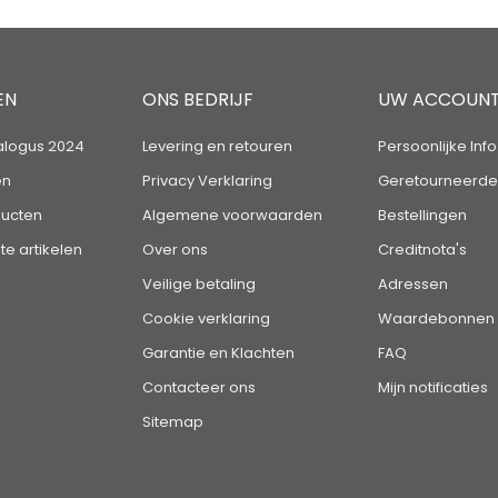
EN
ONS BEDRIJF
UW ACCOUN
alogus 2024
Levering en retouren
Persoonlijke Info
en
Privacy Verklaring
Geretourneerde
ucten
Algemene voorwaarden
Bestellingen
te artikelen
Over ons
Creditnota's
Veilige betaling
Adressen
Cookie verklaring
Waardebonnen
Garantie en Klachten
FAQ
Contacteer ons
Mijn notificaties
Sitemap