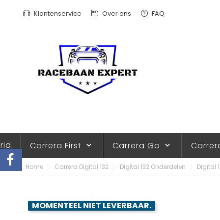
Klantenservice
Over ons
FAQ
rid
Carrera First
Carrera Go
Carrer
keyboard_arrow_down
keyboard_arrow_down
Home
Carrera Digital 132
Digital 132 Onderdelen
Digital
MOMENTEEL NIET LEVERBAAR.