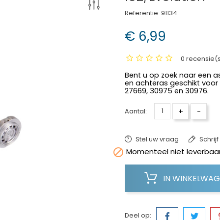
Referentie:
91134
€ 6,99
0 recensie(
Bent u op zoek naar een a
en achteras geschikt voor
27669, 30975 en 30976.
+
-
Aantal:
Stel uw vraag
Schrij

Momenteel niet leverbaar
IN WINKELWA
Deel op: