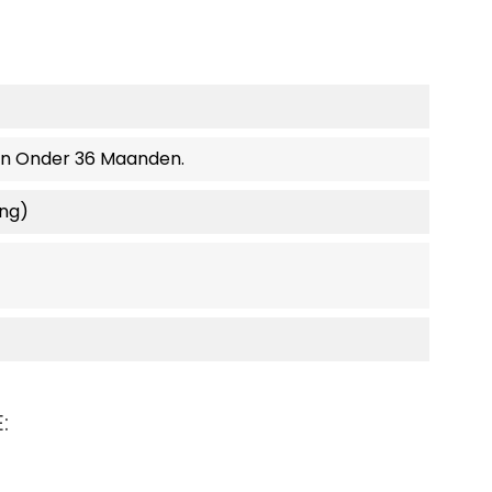
en Onder 36 Maanden.
ing)
: