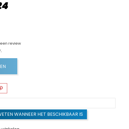
f een review
.
GEN
WETEN WANNEER HET BESCHIKBAAR IS