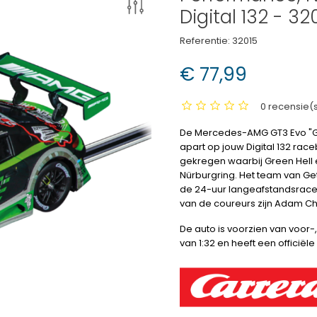
Digital 132 - 32
Referentie:
32015
€ 77,99
0 recensie(
De Mercedes-AMG GT3 Evo "Ge
apart op jouw Digital 132 rac
gekregen waarbij Green Hell e
Nürburgring. Het team van Ge
de 24-uur langeafstandsrace
van de coureurs zijn Adam Chr
De auto is voorzien van voor-
van 1:32 en heeft een officië