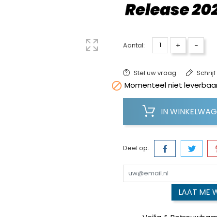
+
-
Aantal:
Stel uw vraag
Schrij

Momenteel niet leverbaar
IN WINKELWA
Deel op:
LAAT ME 