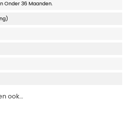
en Onder 36 Maanden.
ing)
n ook...