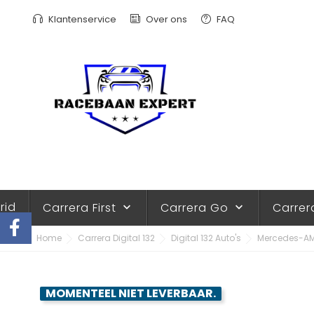
Klantenservice
Over ons
FAQ
rid
Carrera First
Carrera Go
Carrer
keyboard_arrow_down
keyboard_arrow_down
Home
Carrera Digital 132
Digital 132 Auto's
Mercedes-AMG
MOMENTEEL NIET LEVERBAAR.