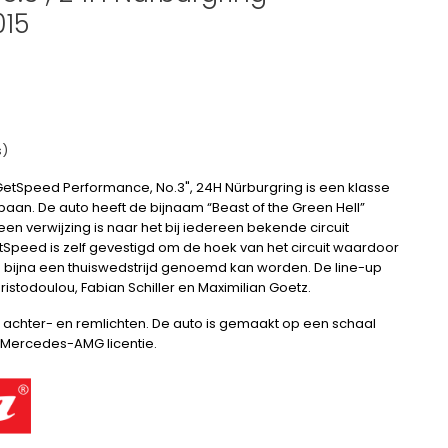
015
s)
tSpeed Performance, No.3", 24H Nürburgring is een klasse
ebaan. De auto heeft de bijnaam “Beast of the Green Hell”
en verwijzing is naar het bij iedereen bekende circuit
tSpeed is zelf gevestigd om de hoek van het circuit waardoor
 bijna een thuiswedstrijd genoemd kan worden. De line-up
istodoulou, Fabian Schiller en Maximilian Goetz.
, achter- en remlichten. De auto is gemaakt op een schaal
le Mercedes-AMG licentie.