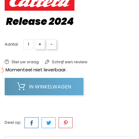
+
-
Aantal:
Stel uw vraag
Schrijf een review

Momenteel niet leverbaar.
IN WINKELWAGEN
Deel op: