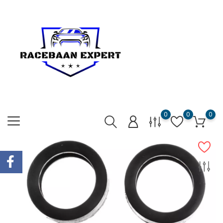
0
0
0