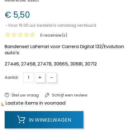
Referentie:
89801
€ 5,50
Voor 15:00 uur besteld is vandaag verstuurd
0 recensie(s)
Bandenset LaFerrari voor Carrera Digital 132/Evolution
auto’s:
27446, 27458, 27478, 30665, 30681, 30712
+
-
Aantal:
Stel uw vraag
Schrijf een review

Laatste items in voorraad
IN WINKELWAGEN