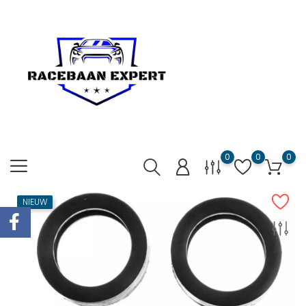
0
0
0
NIEUW