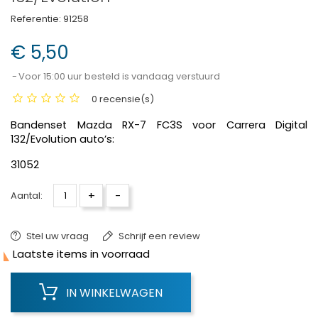
Referentie:
91258
€ 5,50
Voor 15:00 uur besteld is vandaag verstuurd
0 recensie(s)
Bandenset Mazda RX-7 FC3S voor Carrera Digital
132/Evolution auto’s:
31052
+
-
Aantal:
Stel uw vraag
Schrijf een review

Laatste items in voorraad
IN WINKELWAGEN