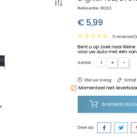
Referentie:
91203
€ 5,99
0 recensie(
Bent u op zoek naar kleine
voor uw auto met één van 
+
-
Aantal:
Stel uw vraag
Schrij

Momenteel niet leverbaar
IN WINKELWA
Deel op: