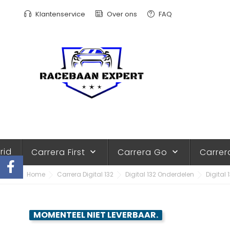
Klantenservice
Over ons
FAQ
rid
Carrera First
Carrera Go
Carrer
keyboard_arrow_down
keyboard_arrow_down
Home
Carrera Digital 132
Digital 132 Onderdelen
Digital
MOMENTEEL NIET LEVERBAAR.