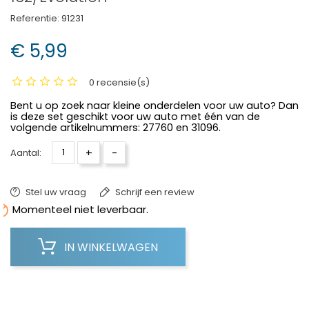
Referentie:
91231
€ 5,99
0 recensie(s)
Bent u op zoek naar kleine onderdelen voor uw auto? Dan
is deze set geschikt voor uw auto met één van de
volgende artikelnummers: 27760 en 31096.
+
-
Aantal:
Stel uw vraag
Schrijf een review

Momenteel niet leverbaar.
IN WINKELWAGEN