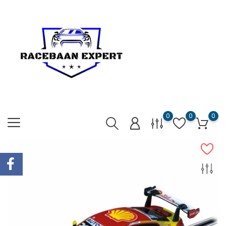
0
0
0