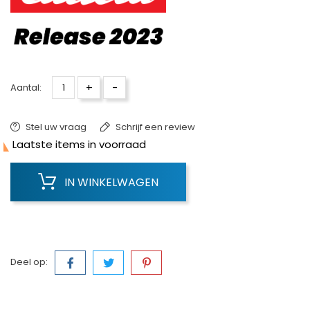
+
-
Aantal:
Stel uw vraag
Schrijf een review

Laatste items in voorraad
IN WINKELWAGEN
Deel op: