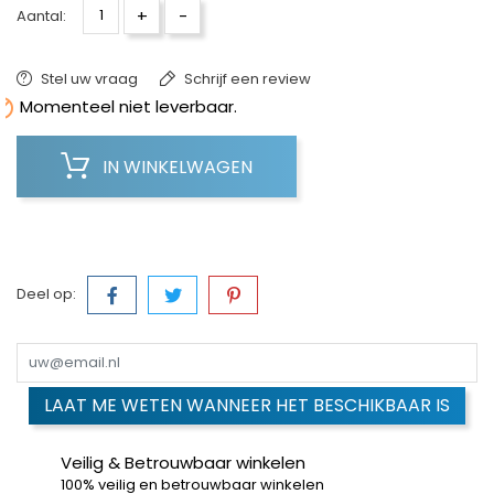
+
-
Aantal:
Stel uw vraag
Schrijf een review

Momenteel niet leverbaar.
IN WINKELWAGEN
Deel op:
LAAT ME WETEN WANNEER HET BESCHIKBAAR IS
Veilig & Betrouwbaar winkelen
100% veilig en betrouwbaar winkelen