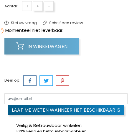
+
-
Aantal:
Stel uw vraag
Schrijf een review

Momenteel niet leverbaar.
IN WINKELWAGEN
Deel op:
LAAT ME WETEN WANNEER HET BESCHIKBAAR IS
Veilig & Betrouwbaar winkelen
100% veilig en betrouwbaar winkelen